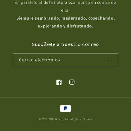
en paralelo al de la naturaleza, nunca en contra de
ella.
Siempre sembrando, madurando, cosechando,
explorando y disfrutando.
Suscíbete a nuestro correo
Correo electrónico
Facebook
Instagram
Formas
de
© 2026,
AMELIA Sidra
Tecnología de Shopify
pago